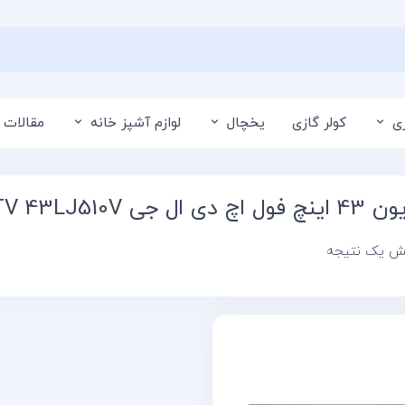
ی
کولر گازی
یخچال
لوازم آشپز خانه
مقالات 
ی ال جی LG TV 43LJ510V
یش یک نتیجه