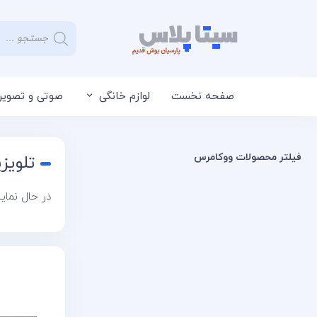
صفحه نخست
لوازم خانگی
صوتی و تصویر
فیلتر محصولات ووکامرس
تلویزیون 43 اینچ فول اچ د
در حال نما