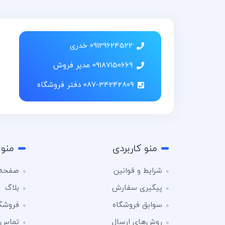
09129624522 خدری
09187150669 مدیر فروش
087-34242809 دفتر فروشگاه
منو کاربردی
منو 
شرایط و قوانین
صفحه 
پیگیری سفارش
بلاگ
سوابق فروشگاه
فروشگ
روش‌های ارسال
تماس ب