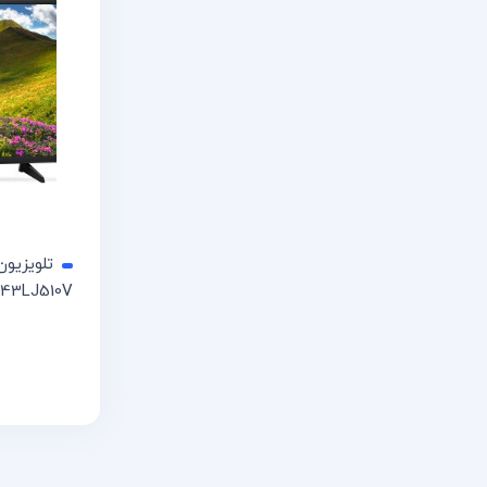
43LJ510V
اطلاعات