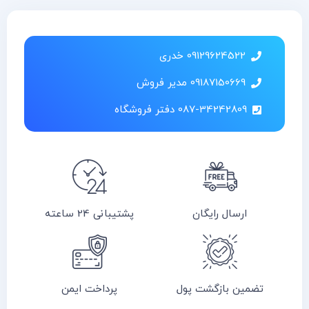
09129624522 خدری
09187150669 مدیر فروش
087-34242809 دفتر فروشگاه
ارسال رایگان
پشتیبانی 24 ساعته
تضمین بازگشت پول
پرداخت ایمن