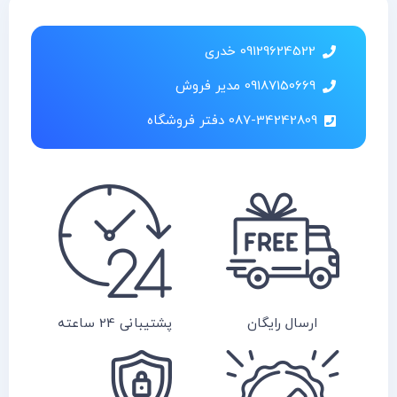
09129624522 خدری
09187150669 مدیر فروش
087-34242809 دفتر فروشگاه
ارسال رایگان
پشتیبانی 24 ساعته