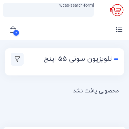
[wcas-search-form]
×
0
سبد خرید شما خالی است
تلویزیون سونی 55 اینچ
محصولی یافت نشد