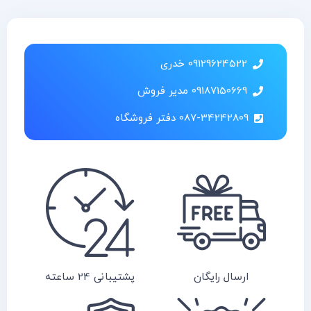
09129624522 خدری
09187150669 مدیر فروش
087-34242809 دفتر فروشگاه
ارسال رایگان
پشتیبانی 24 ساعته