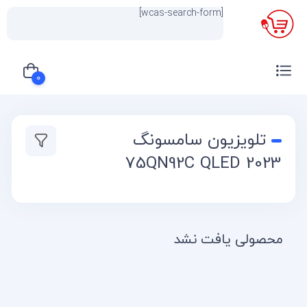
[wcas-search-form]
×
0
سبد خرید شما خالی است
تلویزیون سامسونگ
75QN92C QLED 2023
محصولی یافت نشد