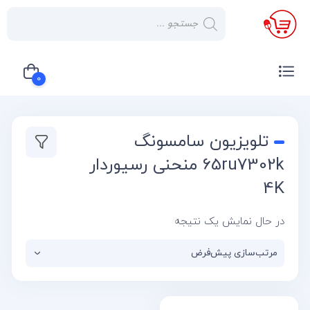
×
صفحه
نخست
0
لوازم
خانگی
سبد خرید شما خالی است
تلویزیون سامسونگ
صوتی و
تصویری
65ru7302k منحنی رسیوردار
4K
کولر
گازی
در حال نمایش یک نتیجه
یخچال
لوازم
آشپز