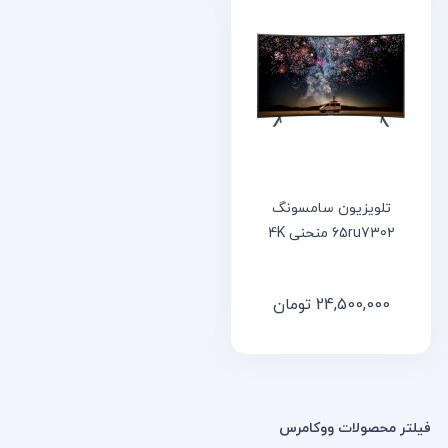
خانه
مقالات
و
نوشته
ها
تلویزیون سامسونگ
65ru7302 منحنی 4K
24,500,000
تومان
فیلتر محصولات ووکامرس