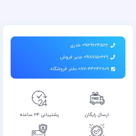
09129624522 خدری
09187150669 مدیر فروش
087-34242809 دفتر فروشگاه
ارسال رایگان
پشتیبانی 24 ساعته