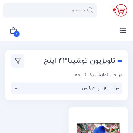
×
صفحه
نخست
0
لوازم
خانگی
سبد خرید شما خالی است
تلویزیون توشیبا43 اینچ
صوتی و
تصویری
در حال نمایش یک نتیجه
کولر
گازی
یخچال
لوازم
آشپز