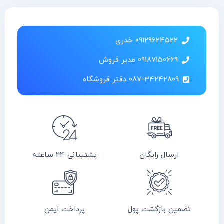
09129624522 خدری
09187150669 مدیر فروش
087-34242809 دفتر فروشگاه
ارسال رایگان
پشتیبانی 24 ساعته
تضمین بازگشت پول
پرداخت ایمن