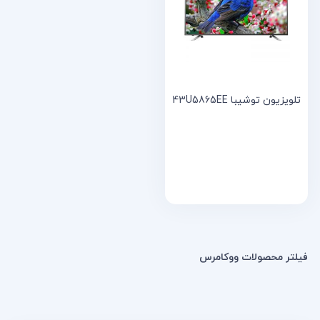
خانه
مقالات
و
نوشته
ها
تلویزیون توشیبا 43U5865EE
فیلتر محصولات ووکامرس