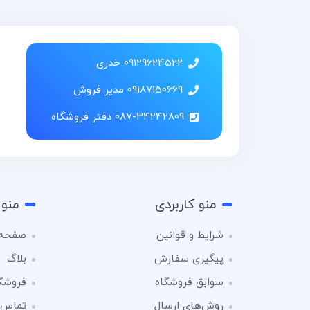
09129624522 خدری
09187150669 مدیر فروش
087-34242809 دفتر فروشگاه
منو کاربردی
منو 
شرایط و قوانین
صفحه 
پیگیری سفارش
بلاگ
سوابق فروشگاه
فروشگ
روش‌های ارسال
تماس ب