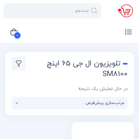
×
صفحه
نخست
0
لوازم
خانگی
سبد خرید شما خالی است
تلویزیون ال جی 65 اینچ
صوتی و
تصویری
SM8100
کولر
در حال نمایش یک نتیجه
گازی
یخچال
لوازم
آشپز