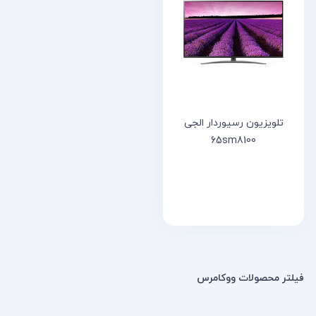
خانه
مقالات
و
نوشته
ها
تلویزیون رسیوردار الجی
65sm8100
فیلتر محصولات ووکامرس