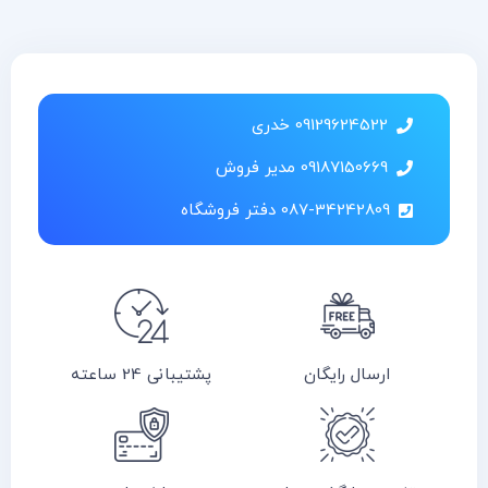
09129624522 خدری
09187150669 مدیر فروش
087-34242809 دفتر فروشگاه
ارسال رایگان
پشتیبانی 24 ساعته