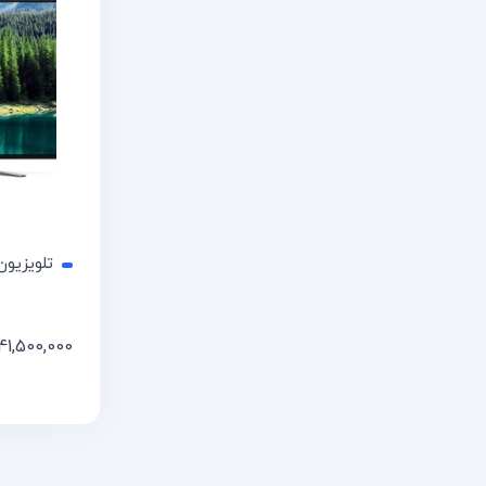
تلویزیون 4K ال جی 8610
41,500,000
افزودن 