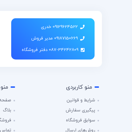
09129624522 خدری
09187150669 مدیر فروش
087-34242809 دفتر فروشگاه
منو کاربردی
منو 
شرایط و قوانین
صفحه 
پیگیری سفارش
بلاگ
سوابق فروشگاه
فروشگ
روش‌های ارسال
تماس ب