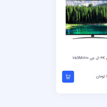
75SM
تومان
به سبد خرید