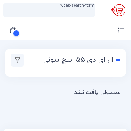
[wcas-search-form]
×
0
سبد خرید شما خالی است
ال ای دی 55 اینچ سونی
محصولی یافت نشد