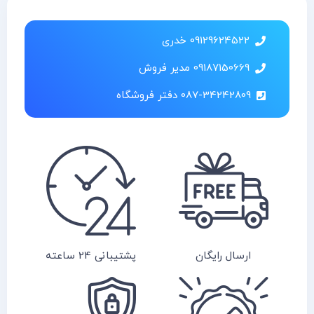
09129624522 خدری
09187150669 مدیر فروش
087-34242809 دفتر فروشگاه
ارسال رایگان
پشتیبانی 24 ساعته