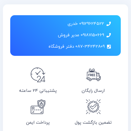
09129624522 خدری
09187150669 مدیر فروش
087-34242809 دفتر فروشگاه
ارسال رایگان
پشتیبانی 24 ساعته
تضمین بازگشت پول
پرداخت ایمن