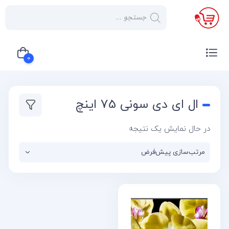
×
صفحه
نخست
0
لوازم
خانگی
سبد خرید شما خالی است
ال ای دی سونی 75 اینچ
صوتی و
تصویری
در حال نمایش یک نتیجه
کولر
گازی
یخچال
لوازم
آشپز