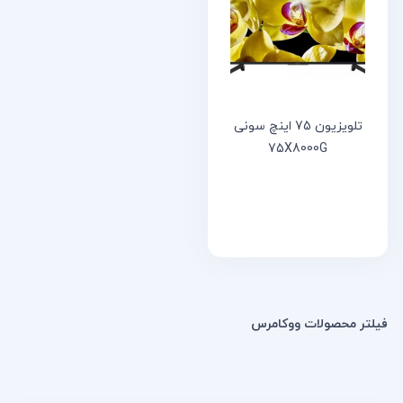
خانه
مقالات
و
نوشته
ها
تلویزیون 75 اینچ سونی
75X8000G
فیلتر محصولات ووکامرس