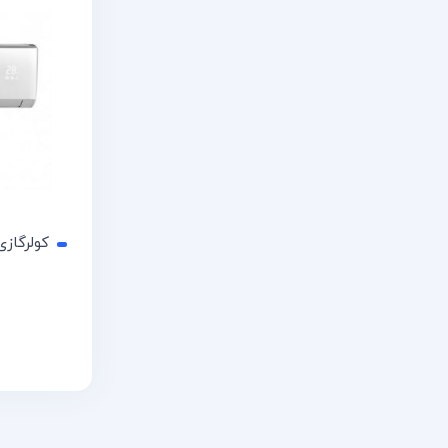
کولرگازی گری j12h1
اطلاعات