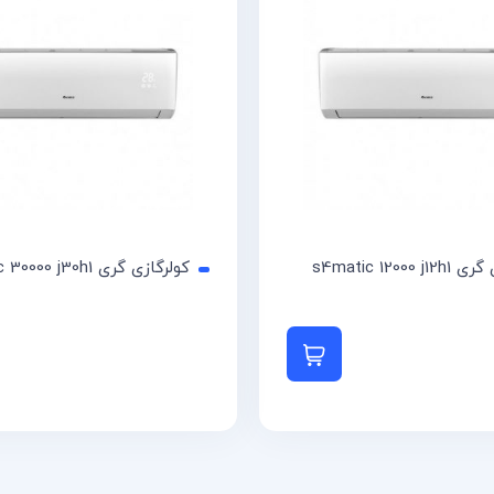
s4matic 12000 
کولرگازی گری s4matic 30000 j30h1
 بیشتر
اطلاعات بیشتر