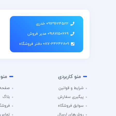
09129624522 خدری
09187150669 مدیر فروش
087-34242809 دفتر فروشگاه
منو کاربردی
منو 
شرایط و قوانین
صفحه 
پیگیری سفارش
بلاگ
سوابق فروشگاه
فروشگ
روش‌های ارسال
تماس ب