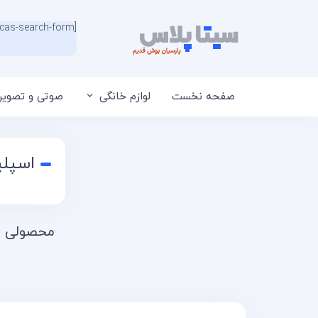
[wcas-search-form]
صفحه نخست
لوازم خانگی
صوتی و تصویر
اسپلی
محصولی ی