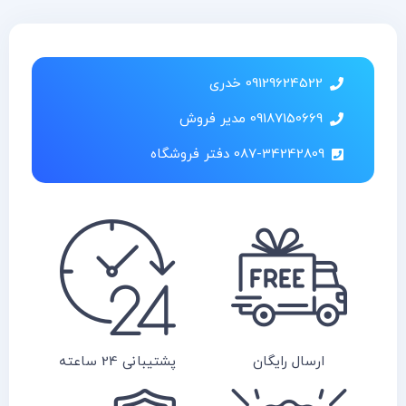
09129624522 خدری
09187150669 مدیر فروش
087-34242809 دفتر فروشگاه
ارسال رایگان
پشتیبانی 24 ساعته