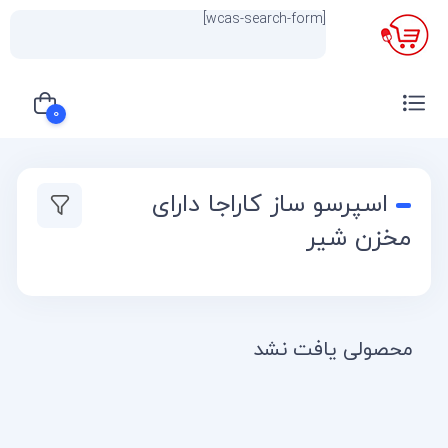
[wcas-search-form]
×
0
سبد خرید شما خالی است
اسپرسو ساز کاراجا دارای
مخزن شیر
محصولی یافت نشد