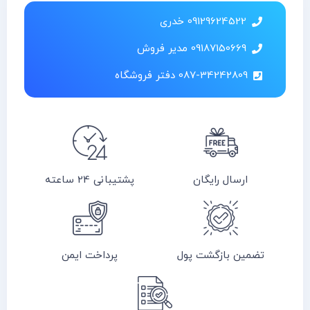
09129624522 خدری
09187150669 مدیر فروش
087-34242809 دفتر فروشگاه
ارسال رایگان
پشتیبانی 24 ساعته
تضمین بازگشت پول
پرداخت ایمن